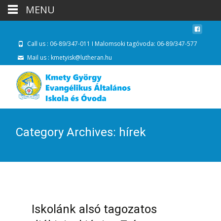
MENU
Call us : 06-89/347-011 I Malomsoki tagóvoda: 06-89/347-577
Mail us : kmetyisk@lutheran.hu
Category Archives: hírek
Iskolánk alsó tagozatos