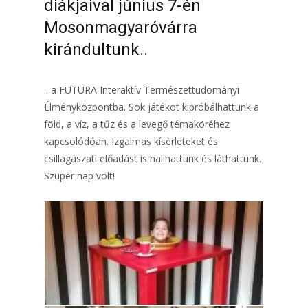
diákjaival június 7-én
Mosonmagyaróvárra
kirándultunk..
.. a FUTURA Interaktív Természettudományi
Élményközpontba. Sok játékot kipróbálhattunk a
föld, a víz, a tűz és a levegő témaköréhez
kapcsolódóan. Izgalmas kísèrleteket és
csillagászati előadást is hallhattunk és láthattunk.
Szuper nap volt!