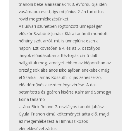
trianoni béke aláírásának 103. évfordulója idén
vasárnapra esett, így mi június 2-án tartottuk
rövid megemlékezésünket.
Az udvari szünetben rögtönzött ünnepségen
először Szabóné Juhász Klára tanárnő mondott
néhány szót arról, mit is ünneplünk ezen a
napon. Ezt követően a 4. és az 5. osztályos
lányok előadásában a Kézfogás című dalt
hallgattuk meg, amelyet ebben az időpontban az
ország sok általános iskolájában énekeltek még
el Szarka Tamás Kossuth -díjas zeneszerző,
előadóművész kezdeményezérése. A dalt
betanította és gitáron kísérte Kalmárné Somogyi
Edina tanárnő.
Utána Biró Roland 7. osztályos tanuló Juhász
Gyula Trianon című költeményét adta elő, majd
az megemlékezést a Himnusz közös
eléneklésével zártuk.