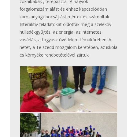
zoknibabák , terepasztal. A nagyok
forgalomszámlálást és ehhez kapcsolódóan
károsanyagkibocsájtást mértek és számoltak.
Interaktív feladatokat oldottak meg a szelektív
hulladékgyűjtés, az energia, az internetes
vásárlás, a fogyasztóvédelem témakörében. A
hetet, a Te szedd mozgalom keretében, az iskola
és környéke rendbetételével zártuk.